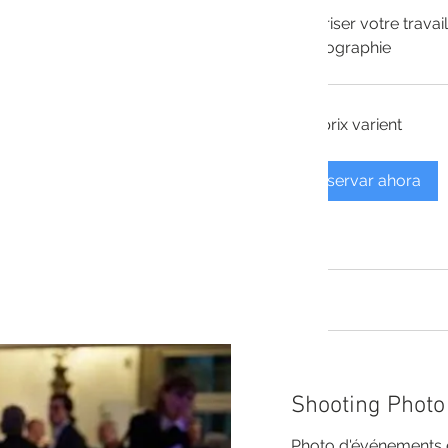
Valoriser votre travail
photographie
Les
Les prix varient
prix
varient
Reservar ahora
Shooting Photo
Photo d'événements et