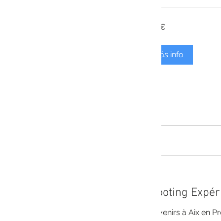
200
200 €
euros
Más info
Shooting Expér
Souvenirs à Aix en P