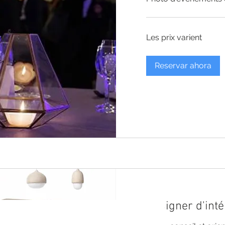
Les
Les prix varient
prix
varient
Reservar ahora
Designer d'inté