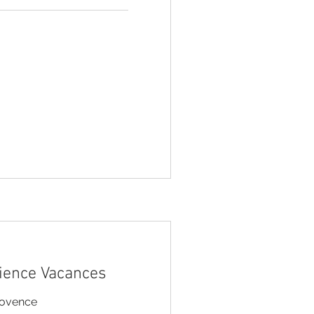
ience Vacances
rovence