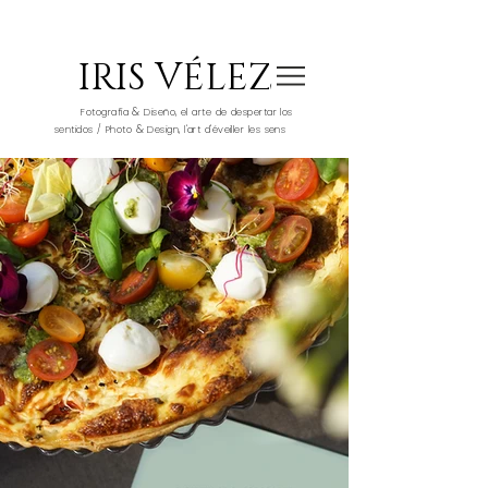
IRIS VÉLEZ
&
Fotografía
Diseño, el arte de despertar los
&
sentidos / Photo
Design, l'art d'éveiller les sens