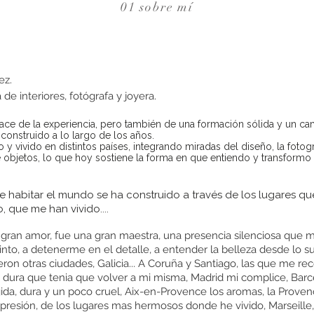
01 sobre mí
ez.
de interiores, fotógrafa y joyera.
nace de la experiencia, pero también de una formación sólida y un c
 construido a lo largo de los años.
 y vivido en distintos países, integrando miradas del diseño, la fotogr
 objetos, lo que hoy sostiene la forma en que entiendo y transformo
e habitar el mundo se ha construido a través de los lugares q
, que me han vivido....
i gran amor, fue una gran maestra, una presencia silenciosa que
tinto, a detenerme en el detalle, a entender la belleza desde lo sut
ron otras ciudades, Galicia... A Coruña y Santiago, las que me re
dura que tenia que volver a mi misma, Madrid mi complice, Barc
gida, dura y un poco cruel, Aix-en-Provence los aromas, la Prove
resión, de los lugares mas hermosos donde he vivido, Marseille,