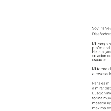
Soy Iris Vél
Diseñadora 
Mi trabajo 
profesional
He trabajado
creación de
espacios.
Mi forma d
atravesado
París es m
a mirar dis
Luego vinie
forma muy 
maestra rí
maxima exp