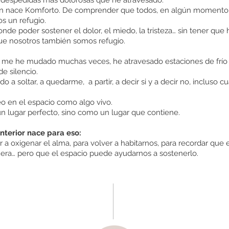
 despedidas más dolorosas que he atravesado.
én nace Komforto. De comprender que todos, en algún momento
s un refugio.
nde poder sostener el dolor, el miedo, la tristeza… sin tener que 
que nosotros también somos refugio.
, me he mudado muchas veces, he atravesado estaciones de frío y
de silencio.
o a soltar, a quedarme, a partir, a decir si y a decir no, incluso 
eo en el espacio como algo vivo.
 lugar perfecto, sino como un lugar que contiene.
nterior nace para eso:
 a oxigenar el alma, para volver a habitarnos, para recordar que e
uera… pero que el espacio puede ayudarnos a sostenerlo.