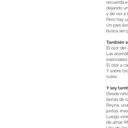
recuerda e
dejando un
y de ver a
Pero hay u
Un país lle
busca ser p
También s
El olor del
Las aromáti
esenciales.
El olor a ca
Y sobre to
nutre.
Y soy tam
Desde niña,
llenas de l
Reyna, una
juntas, ins
Luego vini
de amar.
Mi