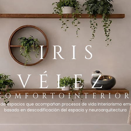
IRIS
VÉLEZ
KOMFORTOINTERIO
 de espacios que acompañan procesos de vida Interiorismo em
basado en descodificación del espacio y neuroarquitectura