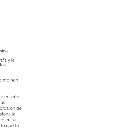
amino
afía y la
 los
ue me han
 me enseñó
il.
cordaron de
elona la
nce en su
 lo que te