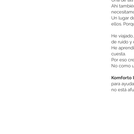
Una de las
Ahí tambi
necesitamo
Un lugar do
ellos. Por
He viajado
de ruido y 
He aprendid
cuesta.
Por eso cr
No como un
Komforto I
para ayudar
no está af