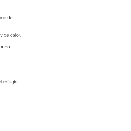
,
huir de
 de calor,
cuando
l refugio