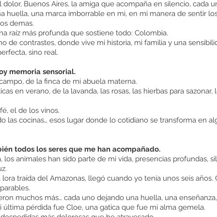
l dolor, Buenos Aires, la amiga que acompaña en silencio, cada u
a huella, una marca imborrable en mi, en mi manera de sentir lo
 los demas.
na raíz más profunda que sostiene todo: Colombia.
no de contrastes, donde vive mi historia, mi familia y una sensibi
erfecta, sino real.
oy memoria sensorial.
 campo, de la finca de mi abuela materna.
cas en verano, de la lavanda, las rosas, las hierbas para sazonar, 
fé, el de los vinos.
do las cocinas… esos lugar donde lo cotidiano se transforma en a
bién todos los seres que me han acompañado.
 los animales han sido parte de mi vida, presencias profundas, si
uz.
 lora traída del Amazonas, llegó cuando yo tenía unos seis años.
eparables.
eron muchos más… cada uno dejando una huella, una enseñanza
 última pérdida fue Cloe, una gatica que fue mi alma gemela.