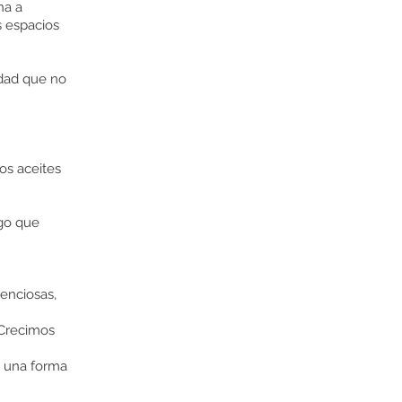
na a
s espacios
lidad que no
los aceites
lgo que
lenciosas,
 Crecimos
, una forma