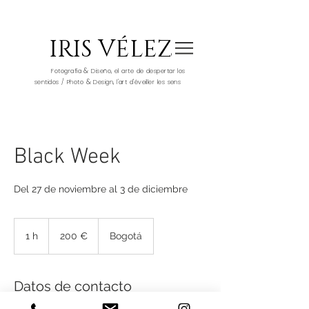
IRIS VÉLEZ
&
Fotografía
Diseño, el arte de despertar los
&
sentidos / Photo
Design, l'art d'éveiller les sens
Black Week
Del 27 de noviembre al 3 de diciembre
200
euros
1 h
1
200 €
Bogotá
Datos de contacto