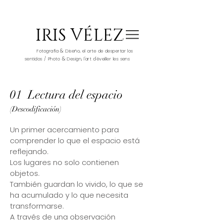
IRIS VÉLEZ
&
Fotografía
Diseño, el arte de despertar los
&
sentidos / Photo
Design, l'art d'éveiller les sens
01 Lectura del espacio
(Descodificación)
Un primer acercamiento para
comprender lo que el espacio está
reflejando.
Los lugares no solo contienen
objetos.
También guardan lo vivido, lo que se
ha acumulado y lo que necesita
transformarse.
A través de una observación