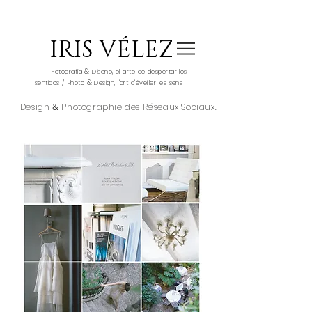
IRIS VÉLEZ
&
Fotografía
Diseño, el arte de despertar los
&
sentidos / Photo
Design, l'art d'éveiller les sens
Design
&
Photographie des Réseaux Sociaux.