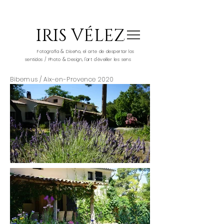
IRIS VÉLEZ
&
Fotografía
Diseño, el arte de despertar los
&
sentidos / Photo
Design, l'art d'éveiller les sens
Bibemus / Aix-en-Provence 2020