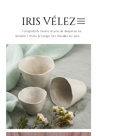
IRIS VÉLEZ
&
Fotografía
Diseño, el arte de despertar los
&
sentidos / Photo
Design, l'art d'éveiller les sens