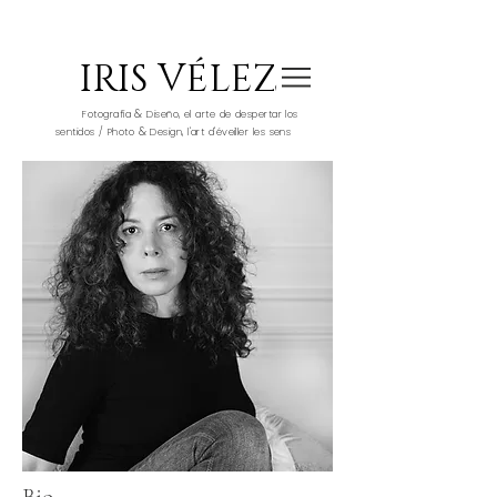
IRIS VÉLEZ
&
Fotografía
Diseño, el arte de despertar los
&
sentidos / Photo
Design, l'art d'éveiller les sens