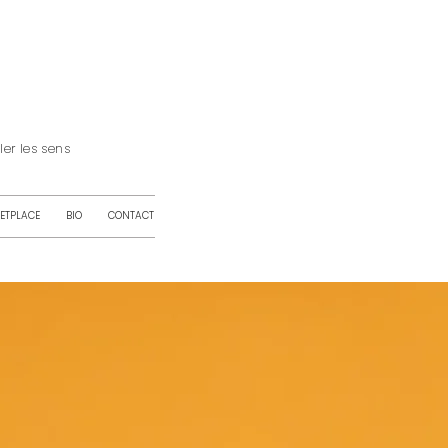
iller les sens
ETPLACE
BIO
CONTACT