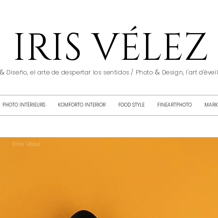
IRIS VÉLEZ
&
&
Diseño, el arte de despertar los sentidos / Photo
Design, l'art d'éve
PHOTO INTÉRIEURS
KOMFORTO INTERIOR
FOOD STYLE
FINEARTPHOTO
MARK
©Iris Vélez