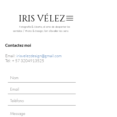
IRIS VÉLEZ
&
Fotografía
Diseño, el arte de despertar los
&
sentidos / Photo
Design, l'art d'éveiller les sens
Contactez moi
Email:
irisvelezdesign@gmail.com
Tél: +
57 3204913525