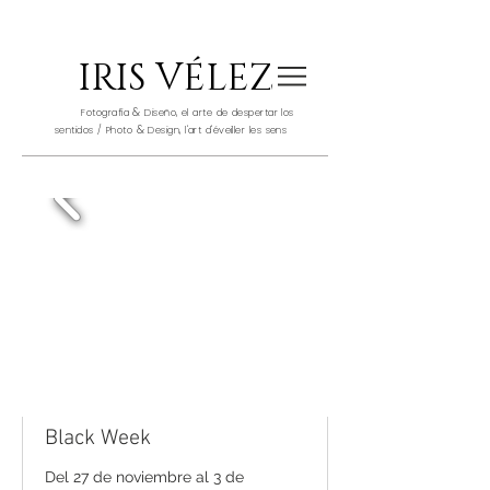
IRIS VÉLEZ
&
Fotografía
Diseño, el arte de despertar los
&
sentidos / Photo
Design, l'art d'éveiller les sens
Black Week
Del 27 de noviembre al 3 de