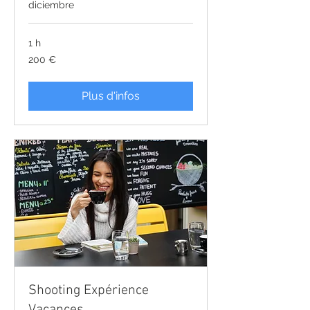
diciembre
1 h
200
200 €
euros
Plus d'infos
Shooting Expérience
Vacances