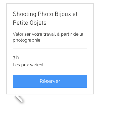
Shooting Photo Bijoux et
Petite Objets
Valoriser votre travail à partir de la
photographie
3 h
Les
Les prix varient
prix
varient
Réserver