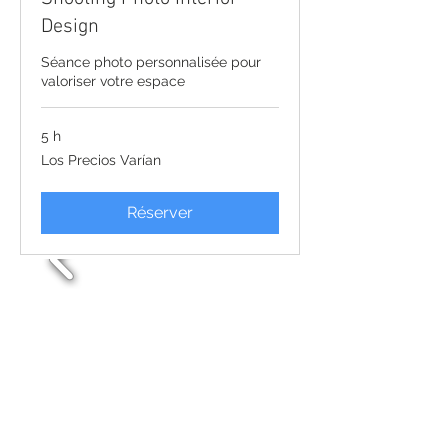
Design
Séance photo personnalisée pour
valoriser votre espace
5 h
Los
Los Precios Varían
Precios
Varían
Réserver