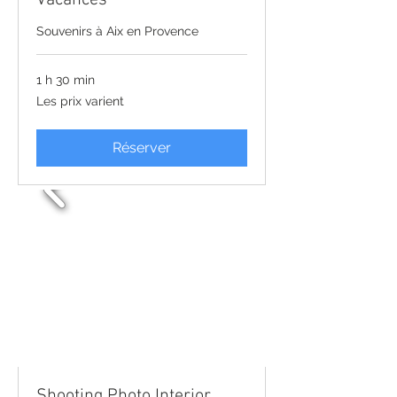
Souvenirs à Aix en Provence
1 h 30 min
Les
Les prix varient
prix
varient
Réserver
Shooting Photo Interior