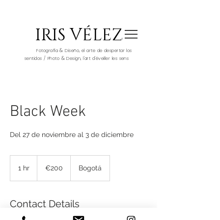
IRIS VÉLEZ
&
Fotografía
Diseño, el arte de despertar los
&
sentidos / Photo
Design, l'art d'éveiller les sens
Black Week
Del 27 de noviembre al 3 de diciembre
200
euros
1 hr
1
€200
Bogotá
h
Contact Details