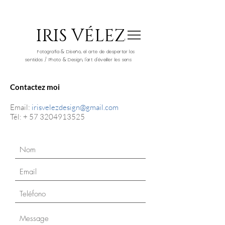
IRIS VÉLEZ
&
Fotografía
Diseño, el arte de despertar los
&
sentidos / Photo
Design, l'art d'éveiller les sens
Contactez moi
Email:
irisvelezdesign@gmail.com
Tél: +
57 3204913525