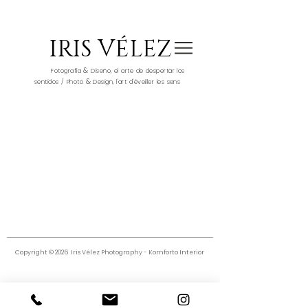
IRIS VÉLEZ
&
Fotografía
Diseño, el arte de despertar los
&
sentidos / Photo
Design, l'art d'éveiller les sens
Copyright © 2026 Iris Vélez Photography
-
Komforto Interior