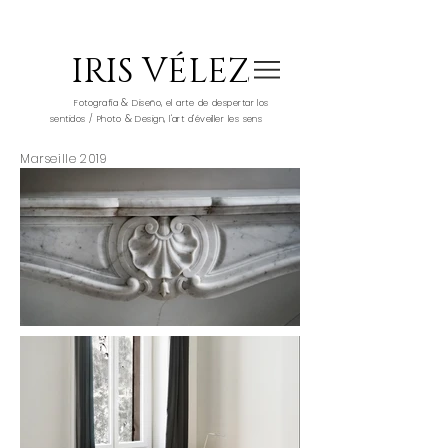
IRIS VÉLEZ
&
Fotografía
Diseño, el arte de despertar los
&
sentidos / Photo
Design, l'art d'éveiller les sens
Marseille 2019