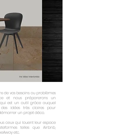
ns de vos besoins ou problèmes
ace et nous préparerons un
qui est un outil grâce auquel
des idées très claires pour
démarrer un projet déco.
ous ceux qui louent leur espace
teformes telles que Airbnb,
meAway etc.