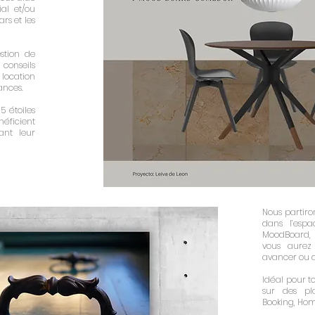
al et/ou
rs et les
stion de
 conseils
ocation
ances.
5 étoiles
néficient
ant leur
Nous partiro
dans l’esp
MoodBoard, 
vous aurez 
avancer ou 
Idéal pour t
sur des pla
Booking, Ho