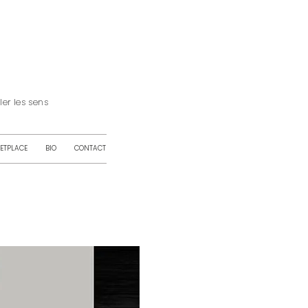
iller les sens
ETPLACE
BIO
CONTACT