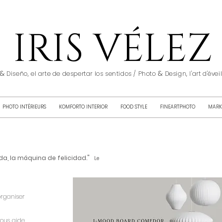
IRIS VÉLEZ
&
&
Diseño, el arte de despertar los sentidos / Photo
Design, l'art d'éve
PHOTO INTÉRIEURS
KOMFORTO INTERIOR
FOOD STYLE
FINEARTPHOTO
MARK
da, la
máquina
de felicidad."
Le
organiser
vous aide