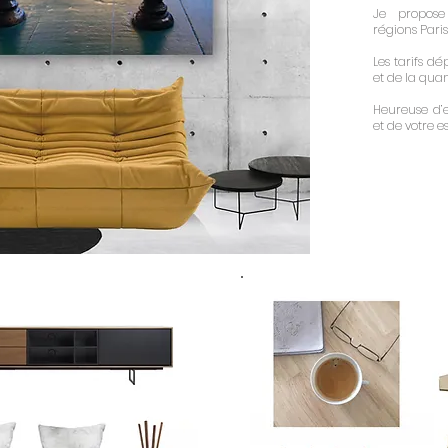
Je propose
régions Pari
Les tarifs d
et de la quan
Heureuse d’e
et de votre e