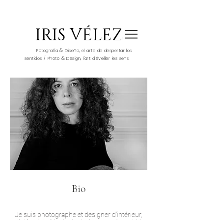
IRIS VÉLEZ
&
Fotografía
Diseño, el arte de despertar los
&
sentidos / Photo
Design, l'art d'éveiller les sens
Bio
Je suis photographe et designer d'intérieur,