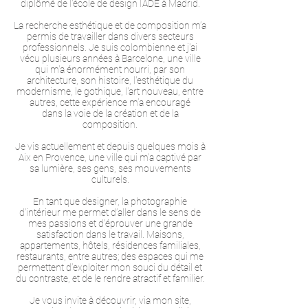
diplômé de l'école de design IADE à Madrid.
La recherche esthétique et de composition m’a
permis de travailler dans divers secteurs
professionnels. Je suis colombienne et j'ai
vécu plusieurs années à Barcelone, une ville
qui m'a énormément nourri, par son
architecture, son histoire, l'esthétique du
modernisme, le gothique, l'art nouveau, entre
autres, cette expérience m’a encouragé
dans la voie de la création et de la
composition.
Je vis actuellement et depuis quelques mois à
Aix en Provence, une ville qui m'a captivé par
sa lumière, ses gens, ses mouvements
culturels.
En tant que designer, la photographie
d’intérieur me permet d’aller dans le sens de
mes passions et d’éprouver une grande
satisfaction dans le travail. Maisons,
appartements, hôtels, résidences familiales,
restaurants, entre autres; des espaces qui me
permettent d’exploiter mon souci du détail et
du contraste, et de le rendre atractif et familier.
Je vous invite à découvrir, via mon site,