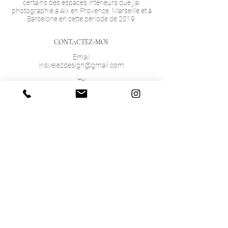
certains des espaces intérieurs que j'ai
photographié à Aix en Provence, Marseille et à
Barcelone en cette période de 2019.
CONTACTEZ-MOI
Email
irisvelezdesign@gmail.com
Tél
+
33 (0) 626 649 460