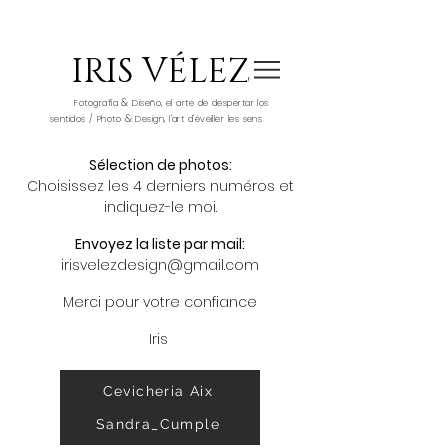
IRIS VÉLEZ
&
Fotografía
Diseño, el arte de despertar los
&
sentidos / Photo
Design, l'art d'éveiller les sens
Sélection de photos:
Choisissez les 4 derniers numéros et
indiquez-le moi.
Envoyez la liste par mail:
irisvelezdesign@gmail.com
Merci pour votre confiance
Iris
Amazon_2022
Cevicheria Aix
Sandra_Cumple