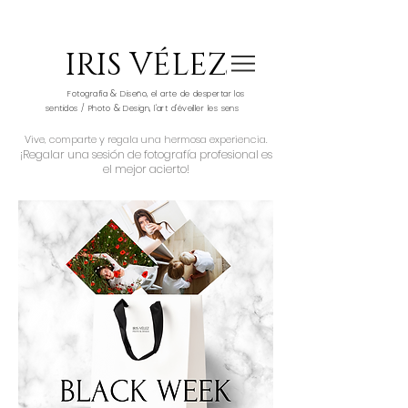
IRIS VÉLEZ
&
Fotografía
Diseño, el arte de despertar los
&
sentidos / Photo
Design, l'art d'éveiller les sens
Vive, comparte y regala una hermosa experiencia.
¡Regalar una sesión de fotografía profesional es
el mejor acierto!