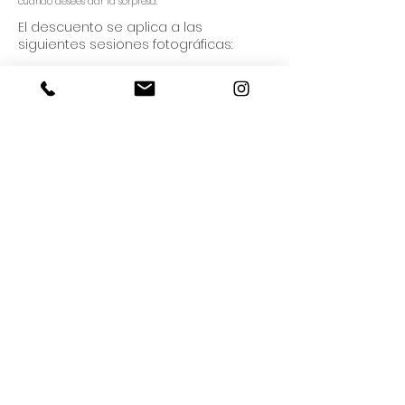
cuando desees dar la sorpresa.
El descuento se aplica a las
siguientes sesiones fotográficas:
Pareja, Familia, Embarazo:
1h30 max 2h
1 estilismo
Precio original (sin descuento): 350€
Precio Final (15% descuento): 297,50€
Fiesta de empresa, Cena, Recepción,
Evento, Fiesta:
3h30 max 4h
Precio original (sin descuento): 455€
Precio Final (15% descuento): 386,75€
Ten en cuenta que no es lo mismo
regalar el reportaje de una boda que
el de una sesión de embarazo,
este es un descuento puntual.
Asesoramiento antes, durante y