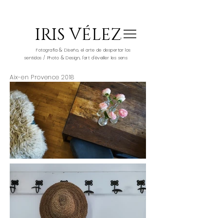
IRIS VÉLEZ
&
Fotografía
Diseño, el arte de despertar los
&
sentidos / Photo
Design, l'art d'éveiller les sens
Aix-en Provence 2018