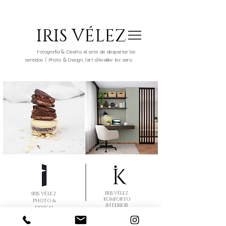
IRIS VÉLEZ
&
Fotografía
Diseño, el arte de despertar los
&
sentidos / Photo
Design, l'art d'éveiller les sens
IRIS VÉLEZ
IRIS VÉLEZ
KOMFORTO
PHOTO &
INTERIOR
DESIGN