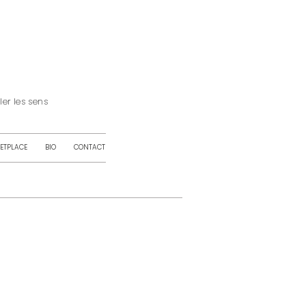
iller les sens
ETPLACE
BIO
CONTACT