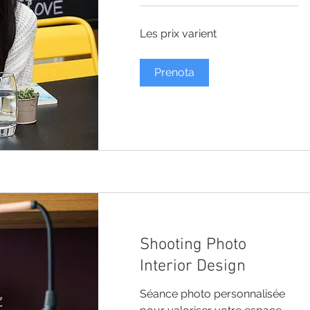
Les
Les prix varient
prix
varient
Prenota
Shooting Photo
Interior Design
Séance photo personnalisée