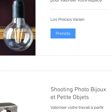
pour valoriser votre espace
Los
Los Precios Varían
Precios
Varían
Prenota
Shooting Photo Bijoux
et Petite Objets
Valoriser votre travail à partir