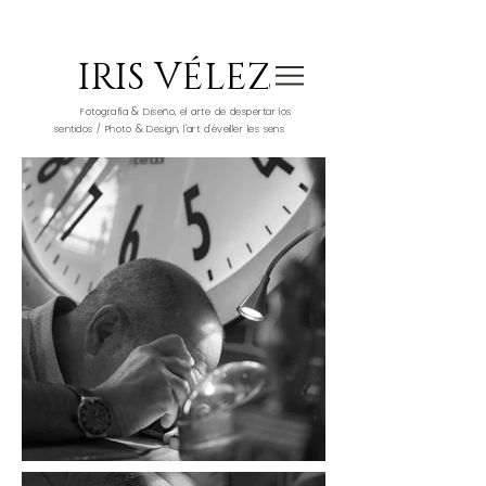
IRIS VÉLEZ
&
Fotografía
Diseño, el arte de despertar los
&
sentidos / Photo
Design, l'art d'éveiller les sens